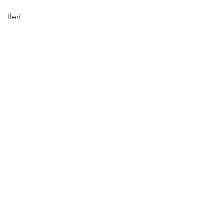
İleri
 , 1271 Cad.
ra