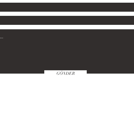
GÖNDER
Satın Alma Klavuzu
Politikamız
Öde