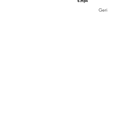
6.mp4
Geri
Tel: 0312 315 
Email: liderl