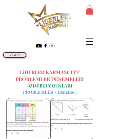
< GERİ
LiDERLER KARMASI TYT
PROBLEMLER DENEMELERi
öZDEBiR YAYINLARI
PROBLEMLER - Deneme 1