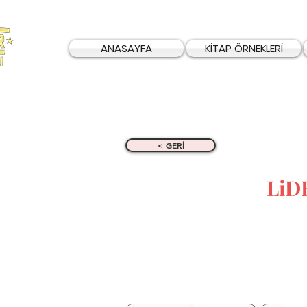
ANASAYFA
KİTAP ÖRNEKLERİ
< GERİ
LiD