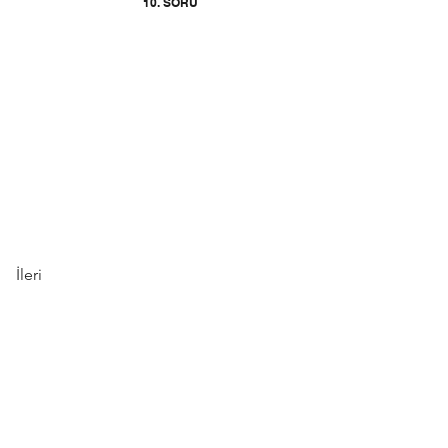
10. SORU
İleri