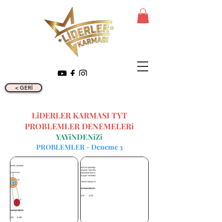
< GERİ
LiDERLER KARMASI TYT
PROBLEMLER DENEMELERi
YAYiNDENiZi
PROBLEMLER - Deneme 3