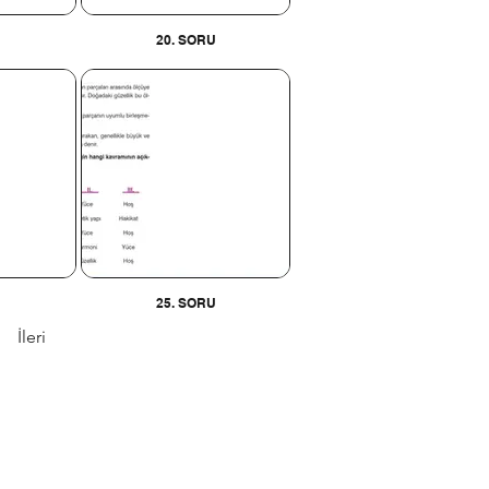
U
20. SORU
U
25. SORU
İleri