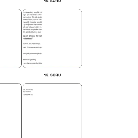
10. SORU
U
15. SORU