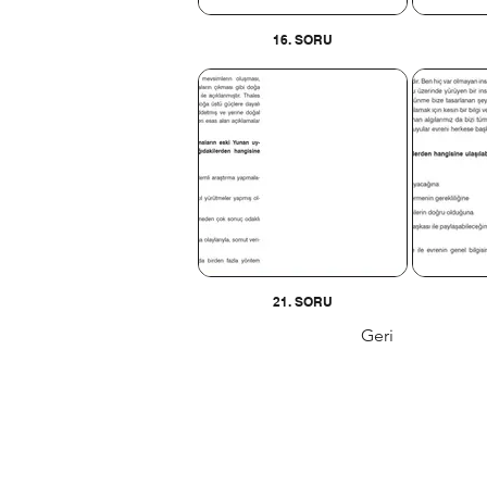
16. SORU
21. SORU
Geri