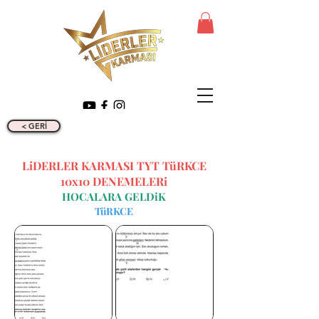
< GERİ
LiDERLER KARMASI TYT TüRKCE
10x10 DENEMELERi
HOCALARA GELDiK
TüRKCE