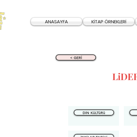
ANASAYFA
KİTAP ÖRNEKLERİ
< GERİ
LiDE
DiN KüLTüRü
iNKiLAP TARiHi