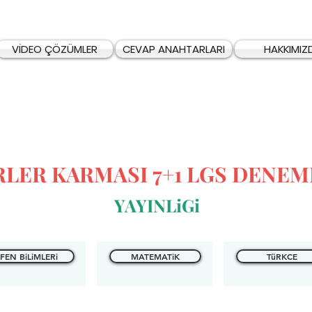
VİDEO ÇÖZÜMLER
CEVAP ANAHTARLARI
HAKKIMIZ
RLER KARMASI 7+1 LGS DENEM
YAYINLiGi
FEN BiLiMLERi
MATEMATiK
TüRKCE