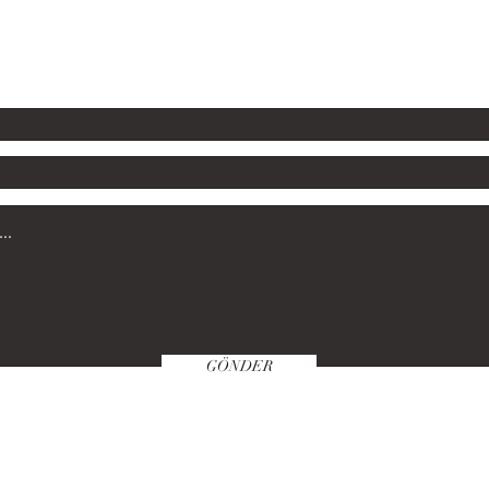
GÖNDER
Satın Alma Klavuzu
Politikamız
Öde