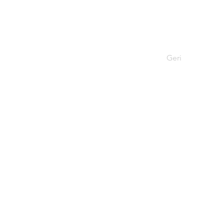
Geri
Tel: 0312 315 
Email: liderl