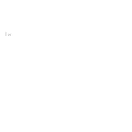
İleri
 , 1271 Cad.
ra